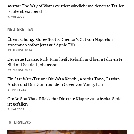
Avatar: The Way of Water existiert wirklich und der erste Trailer
ist atemberaubend
9. MAI 2022
NEUIGKEITEN
Überraschung: Ridley Scotts Director’s Cut von Napoelon
streamt ab sofort jetzt auf Apple TV+
29. AUGUST 2024
Der neue Jurassic Park-Film heißt Rebirth und hier ist das erste
Bild mit Scarlett Johansson
29. AUGUST 2024
Ein Star Wars-Traum: Obi-Wan Kenobi, Ahsoka Tano, Cassian
Andor und Din Djarin auf dem Cover von Vanity Fair
17. MAI 2022
Große Star Wars-Rückkehr: Die erste Klappe zur Ahsoka-Serie
ist gefallen
9. MAI 2022
INTERVIEWS