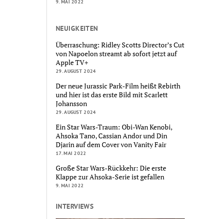
9. MAI 2022
NEUIGKEITEN
Überraschung: Ridley Scotts Director’s Cut
von Napoelon streamt ab sofort jetzt auf
Apple TV+
29. AUGUST 2024
Der neue Jurassic Park-Film heißt Rebirth
und hier ist das erste Bild mit Scarlett
Johansson
29. AUGUST 2024
Ein Star Wars-Traum: Obi-Wan Kenobi,
Ahsoka Tano, Cassian Andor und Din
Djarin auf dem Cover von Vanity Fair
17. MAI 2022
Große Star Wars-Rückkehr: Die erste
Klappe zur Ahsoka-Serie ist gefallen
9. MAI 2022
INTERVIEWS