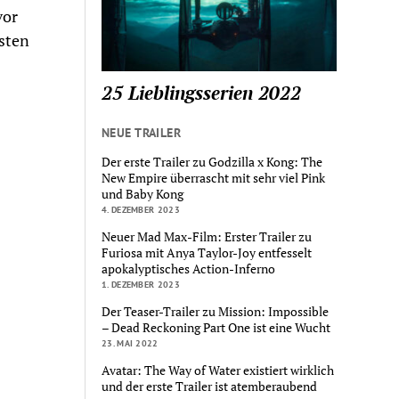
vor
sten
25 Lieblingsserien 2022
NEUE TRAILER
Der erste Trailer zu Godzilla x Kong: The
New Empire überrascht mit sehr viel Pink
und Baby Kong
4. DEZEMBER 2023
Neuer Mad Max-Film: Erster Trailer zu
Furiosa mit Anya Taylor-Joy entfesselt
apokalyptisches Action-Inferno
1. DEZEMBER 2023
Der Teaser-Trailer zu Mission: Impossible
– Dead Reckoning Part One ist eine Wucht
23. MAI 2022
Avatar: The Way of Water existiert wirklich
und der erste Trailer ist atemberaubend