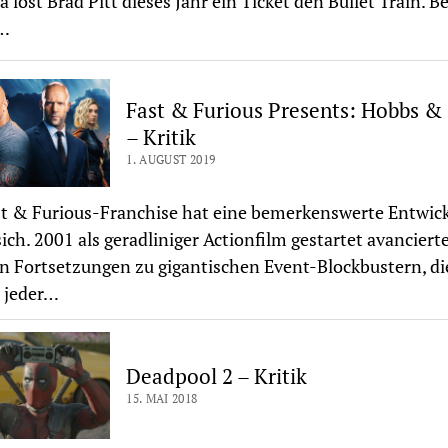
a löst Brad Pitt dieses Jahr ein Ticket den Bullet Train. Be
…
Fast & Furious Presents: Hobbs &
– Kritik
1. AUGUST 2019
t & Furious-Franchise hat eine bemerkenswerte Entwic
sich. 2001 als geradliniger Actionfilm gestartet avanciert
n Fortsetzungen zu gigantischen Event-Blockbustern, di
 jeder…
Deadpool 2 – Kritik
15. MAI 2018