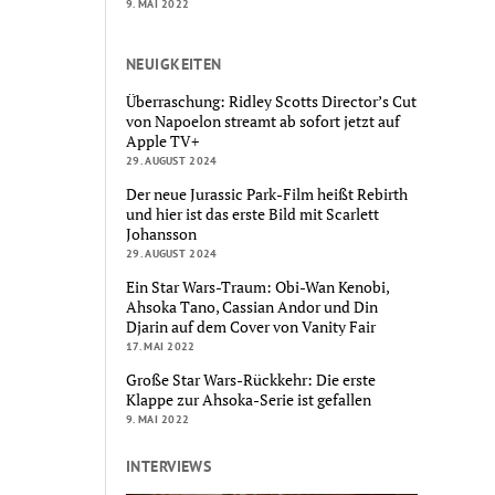
9. MAI 2022
NEUIGKEITEN
Überraschung: Ridley Scotts Director’s Cut
von Napoelon streamt ab sofort jetzt auf
Apple TV+
29. AUGUST 2024
Der neue Jurassic Park-Film heißt Rebirth
und hier ist das erste Bild mit Scarlett
Johansson
29. AUGUST 2024
Ein Star Wars-Traum: Obi-Wan Kenobi,
Ahsoka Tano, Cassian Andor und Din
Djarin auf dem Cover von Vanity Fair
17. MAI 2022
Große Star Wars-Rückkehr: Die erste
Klappe zur Ahsoka-Serie ist gefallen
9. MAI 2022
INTERVIEWS