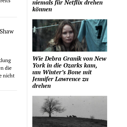
reits
niemals für Netflix drehen
können
 Shaw
Wie Debra Granik von New
klung
York in die Ozarks kam,
en die
um Winter’s Bone mit
e nicht
Jennifer Lawrence zu
drehen