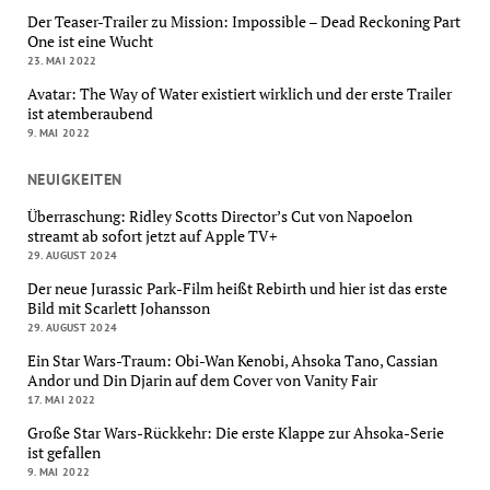
Der Teaser-Trailer zu Mission: Impossible – Dead Reckoning Part
One ist eine Wucht
23. MAI 2022
Avatar: The Way of Water existiert wirklich und der erste Trailer
ist atemberaubend
9. MAI 2022
NEUIGKEITEN
Überraschung: Ridley Scotts Director’s Cut von Napoelon
streamt ab sofort jetzt auf Apple TV+
29. AUGUST 2024
Der neue Jurassic Park-Film heißt Rebirth und hier ist das erste
Bild mit Scarlett Johansson
29. AUGUST 2024
Ein Star Wars-Traum: Obi-Wan Kenobi, Ahsoka Tano, Cassian
Andor und Din Djarin auf dem Cover von Vanity Fair
17. MAI 2022
Große Star Wars-Rückkehr: Die erste Klappe zur Ahsoka-Serie
ist gefallen
9. MAI 2022