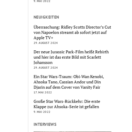
9. MAI 2022
NEUIGKEITEN
Überraschung: Ridley Scotts Director’s Cut
von Napoelon streamt ab sofort jetzt auf
Apple TV+
29. AUGUST 2024
Der neue Jurassic Park-Film heißt Rebirth
und hier ist das erste Bild mit Scarlett
Johansson
29. AUGUST 2024
Ein Star Wars-Traum: Obi-Wan Kenobi,
Ahsoka Tano, Cassian Andor und Din
Djarin auf dem Cover von Vanity Fair
17. MAI 2022
Große Star Wars-Rückkehr: Die erste
Klappe zur Ahsoka-Serie ist gefallen
9. MAI 2022
INTERVIEWS