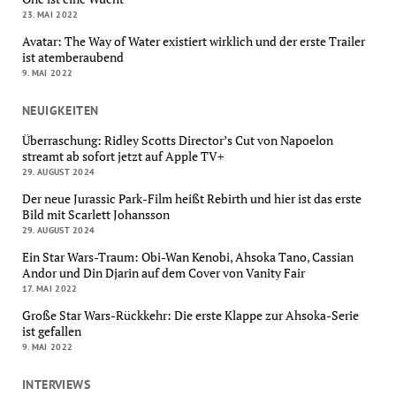
23. MAI 2022
Avatar: The Way of Water existiert wirklich und der erste Trailer
ist atemberaubend
9. MAI 2022
NEUIGKEITEN
Überraschung: Ridley Scotts Director’s Cut von Napoelon
streamt ab sofort jetzt auf Apple TV+
29. AUGUST 2024
Der neue Jurassic Park-Film heißt Rebirth und hier ist das erste
Bild mit Scarlett Johansson
29. AUGUST 2024
Ein Star Wars-Traum: Obi-Wan Kenobi, Ahsoka Tano, Cassian
Andor und Din Djarin auf dem Cover von Vanity Fair
17. MAI 2022
Große Star Wars-Rückkehr: Die erste Klappe zur Ahsoka-Serie
ist gefallen
9. MAI 2022
INTERVIEWS