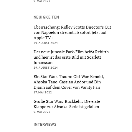
9. MAI 2022
NEUIGKEITEN
Überraschung: Ridley Scotts Director’s Cut
von Napoelon streamt ab sofort jetzt auf
Apple TV+
29. AUGUST 2024
Der neue Jurassic Park-Film heißt Rebirth
und hier ist das erste Bild mit Scarlett
Johansson
29. AUGUST 2024
Ein Star Wars-Traum: Obi-Wan Kenobi,
Ahsoka Tano, Cassian Andor und Din
Djarin auf dem Cover von Vanity Fair
17. MAI 2022
Große Star Wars-Rückkehr: Die erste
Klappe zur Ahsoka-Serie ist gefallen
9. MAI 2022
INTERVIEWS