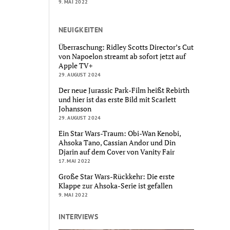
9. MAI 2022
NEUIGKEITEN
Überraschung: Ridley Scotts Director’s Cut
von Napoelon streamt ab sofort jetzt auf
Apple TV+
29. AUGUST 2024
Der neue Jurassic Park-Film heißt Rebirth
und hier ist das erste Bild mit Scarlett
Johansson
29. AUGUST 2024
Ein Star Wars-Traum: Obi-Wan Kenobi,
Ahsoka Tano, Cassian Andor und Din
Djarin auf dem Cover von Vanity Fair
17. MAI 2022
Große Star Wars-Rückkehr: Die erste
Klappe zur Ahsoka-Serie ist gefallen
9. MAI 2022
INTERVIEWS