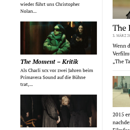
wieder führt uns Christopher
Nolan...
The 
3. MÄRZ 2
Wenn de
Verfil
The Moment – Kritik
„The Ta
Als Charli xcx vor zwei Jahren beim
Primavera Sound auf die Bühne
trat,...
2015 er
nachdem