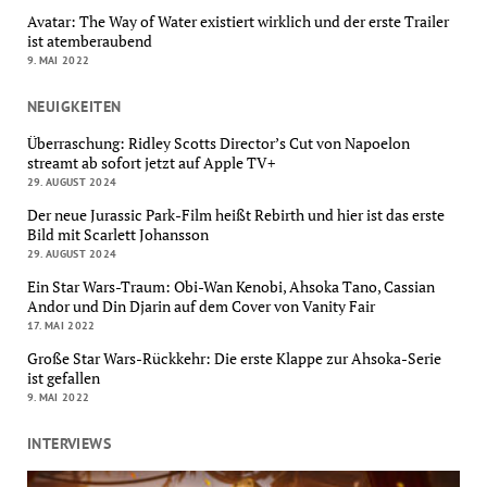
Avatar: The Way of Water existiert wirklich und der erste Trailer
ist atemberaubend
9. MAI 2022
NEUIGKEITEN
Überraschung: Ridley Scotts Director’s Cut von Napoelon
streamt ab sofort jetzt auf Apple TV+
29. AUGUST 2024
Der neue Jurassic Park-Film heißt Rebirth und hier ist das erste
Bild mit Scarlett Johansson
29. AUGUST 2024
Ein Star Wars-Traum: Obi-Wan Kenobi, Ahsoka Tano, Cassian
Andor und Din Djarin auf dem Cover von Vanity Fair
17. MAI 2022
Große Star Wars-Rückkehr: Die erste Klappe zur Ahsoka-Serie
ist gefallen
9. MAI 2022
INTERVIEWS