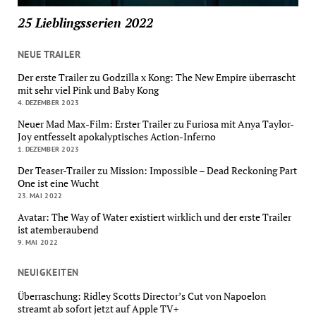
25 Lieblingsserien 2022
NEUE TRAILER
Der erste Trailer zu Godzilla x Kong: The New Empire überrascht
mit sehr viel Pink und Baby Kong
4. DEZEMBER 2023
Neuer Mad Max-Film: Erster Trailer zu Furiosa mit Anya Taylor-
Joy entfesselt apokalyptisches Action-Inferno
1. DEZEMBER 2023
Der Teaser-Trailer zu Mission: Impossible – Dead Reckoning Part
One ist eine Wucht
23. MAI 2022
Avatar: The Way of Water existiert wirklich und der erste Trailer
ist atemberaubend
9. MAI 2022
NEUIGKEITEN
Überraschung: Ridley Scotts Director’s Cut von Napoelon
streamt ab sofort jetzt auf Apple TV+