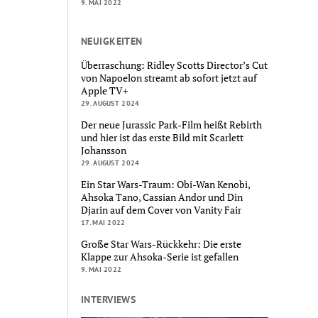
9. MAI 2022
NEUIGKEITEN
Überraschung: Ridley Scotts Director’s Cut
von Napoelon streamt ab sofort jetzt auf
Apple TV+
29. AUGUST 2024
Der neue Jurassic Park-Film heißt Rebirth
und hier ist das erste Bild mit Scarlett
Johansson
29. AUGUST 2024
Ein Star Wars-Traum: Obi-Wan Kenobi,
Ahsoka Tano, Cassian Andor und Din
Djarin auf dem Cover von Vanity Fair
17. MAI 2022
Große Star Wars-Rückkehr: Die erste
Klappe zur Ahsoka-Serie ist gefallen
9. MAI 2022
INTERVIEWS