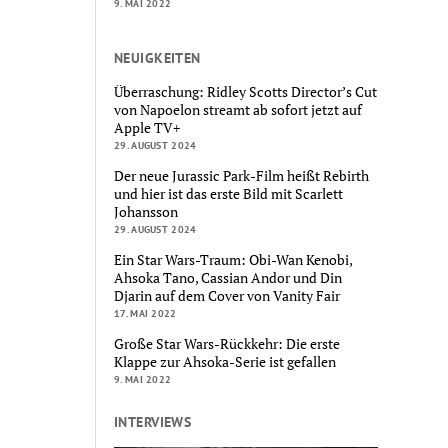
9. MAI 2022
NEUIGKEITEN
Überraschung: Ridley Scotts Director’s Cut
von Napoelon streamt ab sofort jetzt auf
Apple TV+
29. AUGUST 2024
Der neue Jurassic Park-Film heißt Rebirth
und hier ist das erste Bild mit Scarlett
Johansson
29. AUGUST 2024
Ein Star Wars-Traum: Obi-Wan Kenobi,
Ahsoka Tano, Cassian Andor und Din
Djarin auf dem Cover von Vanity Fair
17. MAI 2022
Große Star Wars-Rückkehr: Die erste
Klappe zur Ahsoka-Serie ist gefallen
9. MAI 2022
INTERVIEWS