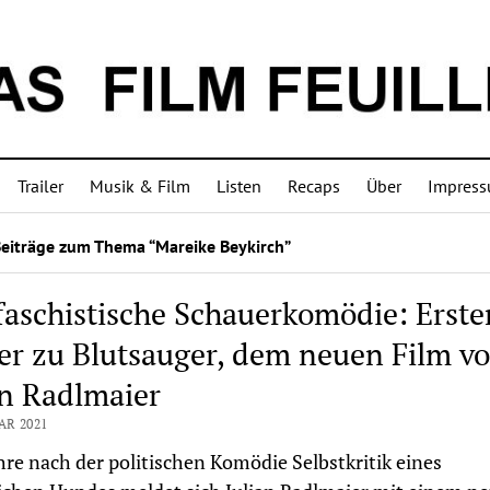
Trailer
Musik & Film
Listen
Recaps
Über
Impres
Beiträge zum Thema “Mareike Beykirch”
faschistische Schauerkomödie: Erste
ler zu Blutsauger, dem neuen Film v
an Radlmaier
AR 2021
hre nach der politischen Komödie Selbstkritik eines