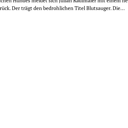
ichen Hundes meldet sich Julian Radlmaier mit einem n
rück. Der trägt den bedrohlichen Titel Blutsauger. Die…