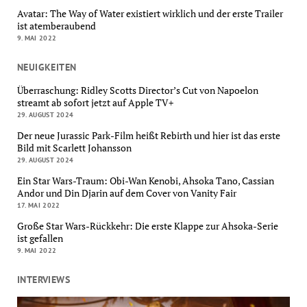
Avatar: The Way of Water existiert wirklich und der erste Trailer
ist atemberaubend
9. MAI 2022
NEUIGKEITEN
Überraschung: Ridley Scotts Director’s Cut von Napoelon
streamt ab sofort jetzt auf Apple TV+
29. AUGUST 2024
Der neue Jurassic Park-Film heißt Rebirth und hier ist das erste
Bild mit Scarlett Johansson
29. AUGUST 2024
Ein Star Wars-Traum: Obi-Wan Kenobi, Ahsoka Tano, Cassian
Andor und Din Djarin auf dem Cover von Vanity Fair
17. MAI 2022
Große Star Wars-Rückkehr: Die erste Klappe zur Ahsoka-Serie
ist gefallen
9. MAI 2022
INTERVIEWS