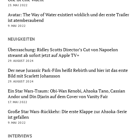
23. MAI 2022
Avatar: The Way of Water existiert wirklich und der erste Trailer
ist atemberaubend
9. MAI 2022
NEUIGKEITEN
Überraschung: Ridley Scotts Director’s Cut von Napoelon
streamt ab sofort jetzt auf Apple TV+
29. AUGUST 2024
Der neue Jurassic Park-Film heißt Rebirth und hier ist das erste
Bild mit Scarlett Johansson
29. AUGUST 2024
Ein Star Wars-Traum: Obi-Wan Kenobi, Ahsoka Tano, Cassian
Andor und Din Djarin auf dem Cover von Vanity Fair
17. MAI 2022
Große Star Wars-Rückkehr: Die erste Klappe zur Ahsoka-Serie
ist gefallen
9. MAI 2022
INTERVIEWS