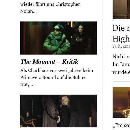
wieder führt uns Christopher
Nolan...
Die 
High
27. DEZEM
Nicht n
The Moment – Kritik
Im Janu
Als Charli xcx vor zwei Jahren beim
wurde e
Primavera Sound auf die Bühne
trat,...
„I’m so