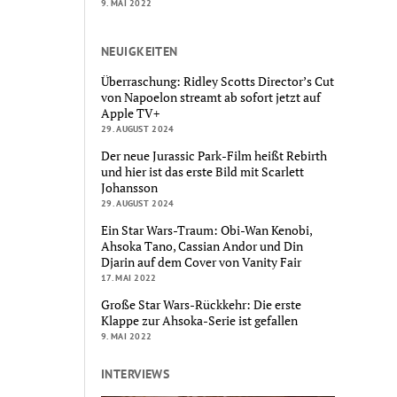
9. MAI 2022
NEUIGKEITEN
Überraschung: Ridley Scotts Director’s Cut
von Napoelon streamt ab sofort jetzt auf
Apple TV+
29. AUGUST 2024
Der neue Jurassic Park-Film heißt Rebirth
und hier ist das erste Bild mit Scarlett
Johansson
29. AUGUST 2024
Ein Star Wars-Traum: Obi-Wan Kenobi,
Ahsoka Tano, Cassian Andor und Din
Djarin auf dem Cover von Vanity Fair
17. MAI 2022
Große Star Wars-Rückkehr: Die erste
Klappe zur Ahsoka-Serie ist gefallen
9. MAI 2022
INTERVIEWS