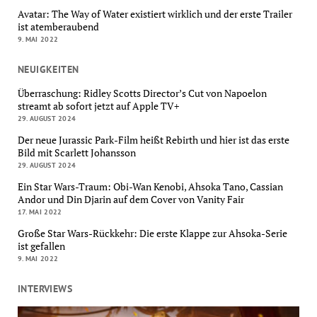
Avatar: The Way of Water existiert wirklich und der erste Trailer
ist atemberaubend
9. MAI 2022
NEUIGKEITEN
Überraschung: Ridley Scotts Director’s Cut von Napoelon
streamt ab sofort jetzt auf Apple TV+
29. AUGUST 2024
Der neue Jurassic Park-Film heißt Rebirth und hier ist das erste
Bild mit Scarlett Johansson
29. AUGUST 2024
Ein Star Wars-Traum: Obi-Wan Kenobi, Ahsoka Tano, Cassian
Andor und Din Djarin auf dem Cover von Vanity Fair
17. MAI 2022
Große Star Wars-Rückkehr: Die erste Klappe zur Ahsoka-Serie
ist gefallen
9. MAI 2022
INTERVIEWS