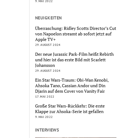
9. MAI 2022
NEUIGKEITEN
Überraschung: Ridley Scotts Director’s Cut
von Napoelon streamt ab sofort jetzt auf
Apple TV+
29. AUGUST 2024
Der neue Jurassic Park-Film heißt Rebirth
und hier ist das erste Bild mit Scarlett
Johansson
29. AUGUST 2024
Ein Star Wars-Traum: Obi-Wan Kenobi,
Ahsoka Tano, Cassian Andor und Din
Djarin auf dem Cover von Vanity Fair
17. MAI 2022
Große Star Wars-Rückkehr: Die erste
Klappe zur Ahsoka-Serie ist gefallen
9. MAI 2022
INTERVIEWS