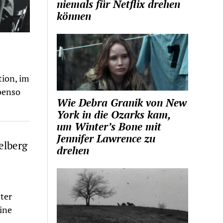
niemals für Netflix drehen
können
tion, im
benso
Wie Debra Granik von New
York in die Ozarks kam,
um Winter’s Bone mit
Jennifer Lawrence zu
elberg
drehen
ter
eine