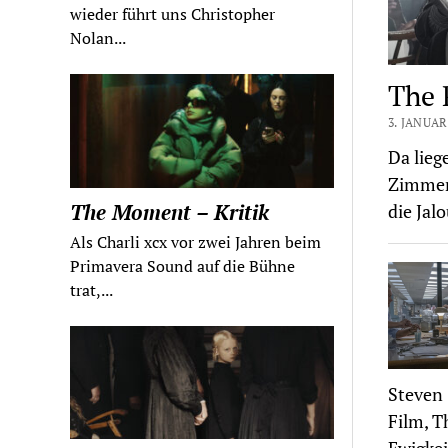
wieder führt uns Christopher
Nolan...
The 
3. JANUAR
Da lieg
Zimmer 
The Moment – Kritik
die Jal
Als Charli xcx vor zwei Jahren beim
Primavera Sound auf die Bühne
trat,...
Steven 
Film, T