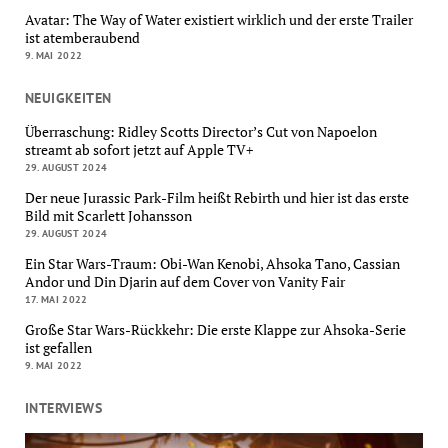
Avatar: The Way of Water existiert wirklich und der erste Trailer
ist atemberaubend
9. MAI 2022
NEUIGKEITEN
Überraschung: Ridley Scotts Director’s Cut von Napoelon
streamt ab sofort jetzt auf Apple TV+
29. AUGUST 2024
Der neue Jurassic Park-Film heißt Rebirth und hier ist das erste
Bild mit Scarlett Johansson
29. AUGUST 2024
Ein Star Wars-Traum: Obi-Wan Kenobi, Ahsoka Tano, Cassian
Andor und Din Djarin auf dem Cover von Vanity Fair
17. MAI 2022
Große Star Wars-Rückkehr: Die erste Klappe zur Ahsoka-Serie
ist gefallen
9. MAI 2022
INTERVIEWS