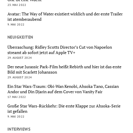
23. MAI 2022
Avatar: The Way of Water existiert wirklich und der erste Trailer
ist atemberaubend
9. MAI 2022
NEUIGKEITEN
Überraschung: Ridley Scotts Director’s Cut von Napoelon
streamt ab sofort jetzt auf Apple TV+
29. AUGUST 2024
Der neue Jurassic Park-Film heißt Rebirth und hier ist das erste
Bild mit Scarlett Johansson
29. AUGUST 2024
Ein Star Wars-Traum: Obi-Wan Kenobi, Ahsoka Tano, Cassian
Andor und Din Djarin auf dem Cover von Vanity Fair
17. MAI 2022
Große Star Wars-Rückkehr: Die erste Klappe zur Ahsoka-Serie
ist gefallen
9. MAI 2022
INTERVIEWS