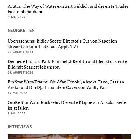
Avatar: The Way of Water existiert wirklich und der erste Trailer
ist atemberaubend
9. MAI 2022
NEUIGKEITEN
Überraschung: Ridley Scotts Director’s Cut von Napoelon
streamt ab sofort jetzt auf Apple TV+
29. AUGUST 2024
Der neue Jurassic Park-Film heißt Rebirth und hier ist das erste
Bild mit Scarlett Johansson
29. AUGUST 2024
Ein Star Wars-Traum: Obi-Wan Kenobi, Ahsoka Tano, Cassian
Andor und Din Djarin auf dem Cover von Vanity Fair
17. MAI 2022
Große Star Wars-Rückkehr: Die erste Klappe zur Ahsoka-Serie
ist gefallen
9. MAI 2022
INTERVIEWS