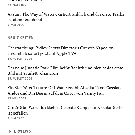
23. MAI 2022
Avatar: The Way of Water existiert wirklich und der erste Trailer
ist atemberaubend
9. MAI 2022
NEUIGKEITEN
Überraschung: Ridley Scotts Director’s Cut von Napoelon
streamt ab sofort jetzt auf Apple TV+
29. AUGUST 2024
Der neue Jurassic Park-Film heißt Rebirth und hier ist das erste
Bild mit Scarlett Johansson
29. AUGUST 2024
Ein Star Wars-Traum: Obi-Wan Kenobi, Ahsoka Tano, Cassian
Andor und Din Djarin auf dem Cover von Vanity Fair
17. MAI 2022
Große Star Wars-Rückkehr: Die erste Klappe zur Ahsoka-Serie
ist gefallen
9. MAI 2022
INTERVIEWS