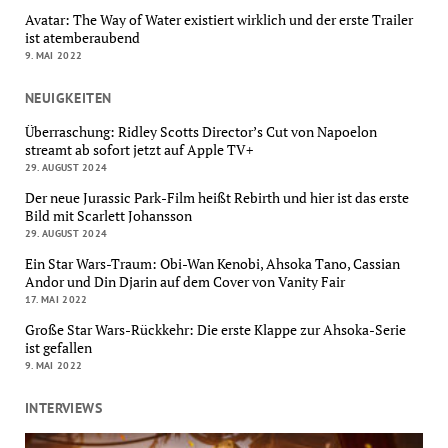
Avatar: The Way of Water existiert wirklich und der erste Trailer
ist atemberaubend
9. MAI 2022
NEUIGKEITEN
Überraschung: Ridley Scotts Director’s Cut von Napoelon
streamt ab sofort jetzt auf Apple TV+
29. AUGUST 2024
Der neue Jurassic Park-Film heißt Rebirth und hier ist das erste
Bild mit Scarlett Johansson
29. AUGUST 2024
Ein Star Wars-Traum: Obi-Wan Kenobi, Ahsoka Tano, Cassian
Andor und Din Djarin auf dem Cover von Vanity Fair
17. MAI 2022
Große Star Wars-Rückkehr: Die erste Klappe zur Ahsoka-Serie
ist gefallen
9. MAI 2022
INTERVIEWS