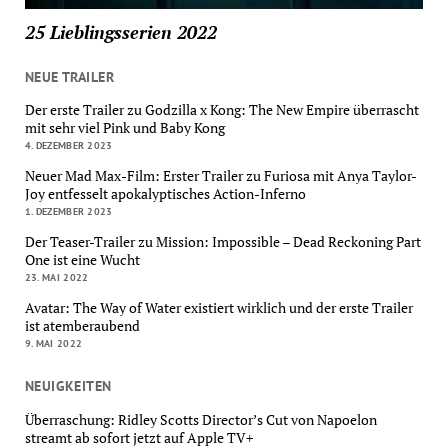
25 Lieblingsserien 2022
NEUE TRAILER
Der erste Trailer zu Godzilla x Kong: The New Empire überrascht
mit sehr viel Pink und Baby Kong
4. DEZEMBER 2023
Neuer Mad Max-Film: Erster Trailer zu Furiosa mit Anya Taylor-
Joy entfesselt apokalyptisches Action-Inferno
1. DEZEMBER 2023
Der Teaser-Trailer zu Mission: Impossible – Dead Reckoning Part
One ist eine Wucht
23. MAI 2022
Avatar: The Way of Water existiert wirklich und der erste Trailer
ist atemberaubend
9. MAI 2022
NEUIGKEITEN
Überraschung: Ridley Scotts Director’s Cut von Napoelon
streamt ab sofort jetzt auf Apple TV+