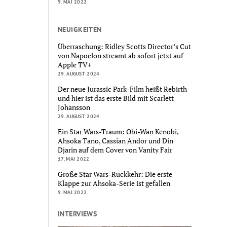
9. MAI 2022
NEUIGKEITEN
Überraschung: Ridley Scotts Director’s Cut
von Napoelon streamt ab sofort jetzt auf
Apple TV+
29. AUGUST 2024
Der neue Jurassic Park-Film heißt Rebirth
und hier ist das erste Bild mit Scarlett
Johansson
29. AUGUST 2024
Ein Star Wars-Traum: Obi-Wan Kenobi,
Ahsoka Tano, Cassian Andor und Din
Djarin auf dem Cover von Vanity Fair
17. MAI 2022
Große Star Wars-Rückkehr: Die erste
Klappe zur Ahsoka-Serie ist gefallen
9. MAI 2022
INTERVIEWS