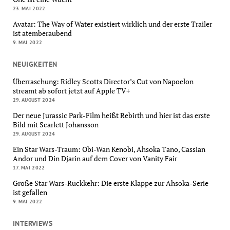
23. MAI 2022
Avatar: The Way of Water existiert wirklich und der erste Trailer
ist atemberaubend
9. MAI 2022
NEUIGKEITEN
Überraschung: Ridley Scotts Director’s Cut von Napoelon
streamt ab sofort jetzt auf Apple TV+
29. AUGUST 2024
Der neue Jurassic Park-Film heißt Rebirth und hier ist das erste
Bild mit Scarlett Johansson
29. AUGUST 2024
Ein Star Wars-Traum: Obi-Wan Kenobi, Ahsoka Tano, Cassian
Andor und Din Djarin auf dem Cover von Vanity Fair
17. MAI 2022
Große Star Wars-Rückkehr: Die erste Klappe zur Ahsoka-Serie
ist gefallen
9. MAI 2022
INTERVIEWS