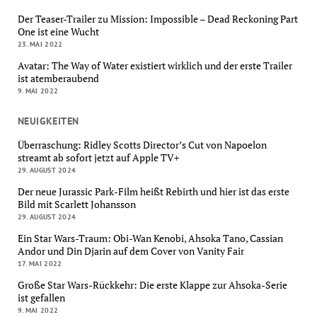
Der Teaser-Trailer zu Mission: Impossible – Dead Reckoning Part
One ist eine Wucht
23. MAI 2022
Avatar: The Way of Water existiert wirklich und der erste Trailer
ist atemberaubend
9. MAI 2022
NEUIGKEITEN
Überraschung: Ridley Scotts Director’s Cut von Napoelon
streamt ab sofort jetzt auf Apple TV+
29. AUGUST 2024
Der neue Jurassic Park-Film heißt Rebirth und hier ist das erste
Bild mit Scarlett Johansson
29. AUGUST 2024
Ein Star Wars-Traum: Obi-Wan Kenobi, Ahsoka Tano, Cassian
Andor und Din Djarin auf dem Cover von Vanity Fair
17. MAI 2022
Große Star Wars-Rückkehr: Die erste Klappe zur Ahsoka-Serie
ist gefallen
9. MAI 2022