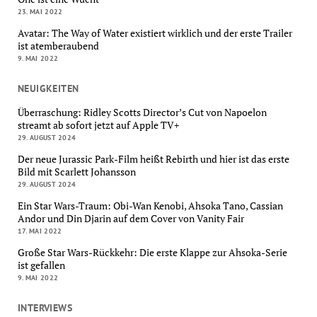
23. MAI 2022
Avatar: The Way of Water existiert wirklich und der erste Trailer
ist atemberaubend
9. MAI 2022
NEUIGKEITEN
Überraschung: Ridley Scotts Director’s Cut von Napoelon
streamt ab sofort jetzt auf Apple TV+
29. AUGUST 2024
Der neue Jurassic Park-Film heißt Rebirth und hier ist das erste
Bild mit Scarlett Johansson
29. AUGUST 2024
Ein Star Wars-Traum: Obi-Wan Kenobi, Ahsoka Tano, Cassian
Andor und Din Djarin auf dem Cover von Vanity Fair
17. MAI 2022
Große Star Wars-Rückkehr: Die erste Klappe zur Ahsoka-Serie
ist gefallen
9. MAI 2022
INTERVIEWS