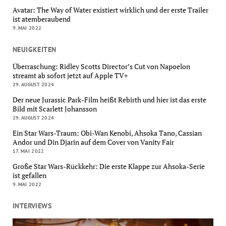
Avatar: The Way of Water existiert wirklich und der erste Trailer
ist atemberaubend
9. MAI 2022
NEUIGKEITEN
Überraschung: Ridley Scotts Director’s Cut von Napoelon
streamt ab sofort jetzt auf Apple TV+
29. AUGUST 2024
Der neue Jurassic Park-Film heißt Rebirth und hier ist das erste
Bild mit Scarlett Johansson
29. AUGUST 2024
Ein Star Wars-Traum: Obi-Wan Kenobi, Ahsoka Tano, Cassian
Andor und Din Djarin auf dem Cover von Vanity Fair
17. MAI 2022
Große Star Wars-Rückkehr: Die erste Klappe zur Ahsoka-Serie
ist gefallen
9. MAI 2022
INTERVIEWS