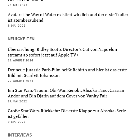
23. MAI 2022
Avatar: The Way of Water existiert wirklich und der erste Trailer
ist atemberaubend
9. MAI 2022
NEUIGKEITEN
Überraschung: Ridley Scotts Director’s Cut von Napoelon
streamt ab sofort jetzt auf Apple TV+
29. AUGUST 2024
Der neue Jurassic Park-Film heißt Rebirth und hier ist das erste
Bild mit Scarlett Johansson
29. AUGUST 2024
Ein Star Wars-Traum: Obi-Wan Kenobi, Ahsoka Tano, Cassian
Andor und Din Djarin auf dem Cover von Vanity Fair
17. MAI 2022
Große Star Wars-Rückkehr: Die erste Klappe zur Ahsoka-Serie
ist gefallen
9. MAI 2022
INTERVIEWS