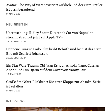
Avatar: The Way of Water existiert wirklich und der erste Trailer
ist atemberaubend
9. MAI 2022
NEUIGKEITEN
Überraschung: Ridley Scotts Director’s Cut von Napoelon
streamt ab sofort jetzt auf Apple TV+
29. AUGUST 2024
Der neue Jurassic Park-Film heißt Rebirth und hier ist das erste
Bild mit Scarlett Johansson
29. AUGUST 2024
Ein Star Wars-Traum: Obi-Wan Kenobi, Ahsoka Tano, Cassian
Andor und Din Djarin auf dem Cover von Vanity Fair
17. MAI 2022
Große Star Wars-Rückkehr: Die erste Klappe zur Ahsoka-Serie
ist gefallen
9. MAI 2022
INTERVIEWS