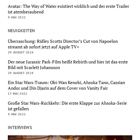
Avatar: The Way of Water existiert wirklich und der erste Trailer
ist atemberaubend
9. MAI 2022
NEUIGKEITEN
Überraschung: Ridley Scotts Director’s Cut von Napoelon
streamt ab sofort jetzt auf Apple TV+
29. AUGUST 2024
Der neue Jurassic Park-Film heißt Rebirth und hier ist das erste
Bild mit Scarlett Johansson
29. AUGUST 2024
Ein Star Wars-Traum: Obi-Wan Kenobi, Ahsoka Tano, Cassian
Andor und Din Djarin auf dem Cover von Vanity Fair
17. MAI 2022
Große Star Wars-Rückkehr: Die erste Klappe zur Ahsoka-Serie
ist gefallen
9. MAI 2022
INTERVIEWS