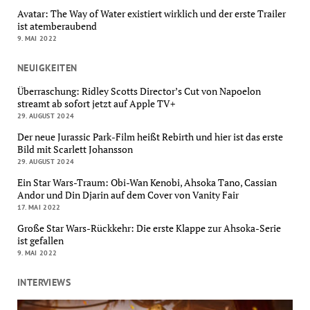
Avatar: The Way of Water existiert wirklich und der erste Trailer
ist atemberaubend
9. MAI 2022
NEUIGKEITEN
Überraschung: Ridley Scotts Director’s Cut von Napoelon
streamt ab sofort jetzt auf Apple TV+
29. AUGUST 2024
Der neue Jurassic Park-Film heißt Rebirth und hier ist das erste
Bild mit Scarlett Johansson
29. AUGUST 2024
Ein Star Wars-Traum: Obi-Wan Kenobi, Ahsoka Tano, Cassian
Andor und Din Djarin auf dem Cover von Vanity Fair
17. MAI 2022
Große Star Wars-Rückkehr: Die erste Klappe zur Ahsoka-Serie
ist gefallen
9. MAI 2022
INTERVIEWS