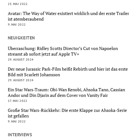
23. MAI 2022
Avatar: The Way of Water existiert wirklich und der erste Trailer
ist atemberaubend
9. MAI 2022
NEUIGKEITEN
Überraschung: Ridley Scotts Director’s Cut von Napoelon
streamt ab sofort jetzt auf Apple TV+
29. AUGUST 2024
Der neue Jurassic Park-Film heißt Rebirth und hier ist das erste
Bild mit Scarlett Johansson
29. AUGUST 2024
Ein Star Wars-Traum: Obi-Wan Kenobi, Ahsoka Tano, Cassian
Andor und Din Djarin auf dem Cover von Vanity Fair
17. MAI 2022
Große Star Wars-Rückkehr: Die erste Klappe zur Ahsoka-Serie
ist gefallen
9. MAI 2022
INTERVIEWS