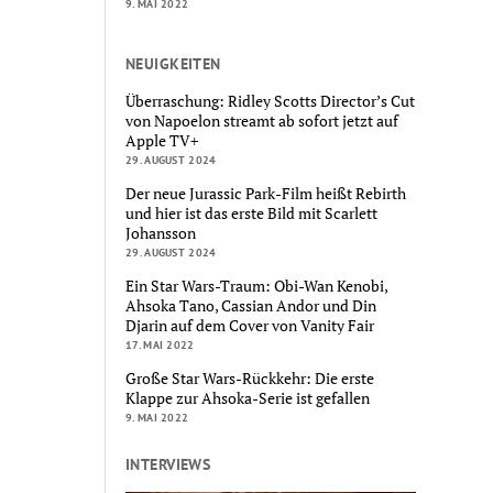
9. MAI 2022
NEUIGKEITEN
Überraschung: Ridley Scotts Director’s Cut
von Napoelon streamt ab sofort jetzt auf
Apple TV+
29. AUGUST 2024
Der neue Jurassic Park-Film heißt Rebirth
und hier ist das erste Bild mit Scarlett
Johansson
29. AUGUST 2024
Ein Star Wars-Traum: Obi-Wan Kenobi,
Ahsoka Tano, Cassian Andor und Din
Djarin auf dem Cover von Vanity Fair
17. MAI 2022
Große Star Wars-Rückkehr: Die erste
Klappe zur Ahsoka-Serie ist gefallen
9. MAI 2022
INTERVIEWS