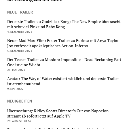
NEUE TRAILER
Der erste Trailer zu Godzilla x Kong: The New Empire überrascht
mit sehr viel Pink und Baby Kong
4. DEZEMBER 2023
Neuer Mad Max-Film: Erster Trailer zu Furiosa mit Anya Taylor-
Joy entfesselt apokalyptisches Action-Inferno
1. DEZEMBER 2023
Der Teaser-Trailer zu Mission: Impossible – Dead Reckoning Part
One ist eine Wucht
23. MAI 2022
Avatar: The Way of Water existiert wirklich und der erste Trailer
ist atemberaubend
9. MAI 2022
NEUIGKEITEN
Überraschung: Ridley Scotts Director’s Cut von Napoelon
streamt ab sofort jetzt auf Apple TV+
29. AUGUST 2024