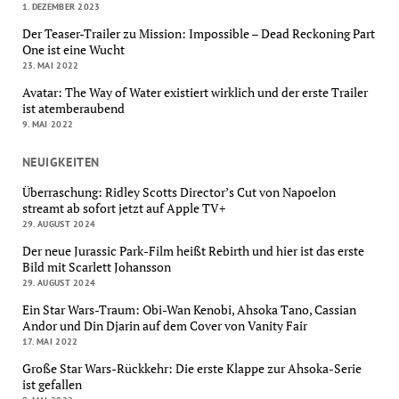
1. DEZEMBER 2023
Der Teaser-Trailer zu Mission: Impossible – Dead Reckoning Part
One ist eine Wucht
23. MAI 2022
Avatar: The Way of Water existiert wirklich und der erste Trailer
ist atemberaubend
9. MAI 2022
NEUIGKEITEN
Überraschung: Ridley Scotts Director’s Cut von Napoelon
streamt ab sofort jetzt auf Apple TV+
29. AUGUST 2024
Der neue Jurassic Park-Film heißt Rebirth und hier ist das erste
Bild mit Scarlett Johansson
29. AUGUST 2024
Ein Star Wars-Traum: Obi-Wan Kenobi, Ahsoka Tano, Cassian
Andor und Din Djarin auf dem Cover von Vanity Fair
17. MAI 2022
Große Star Wars-Rückkehr: Die erste Klappe zur Ahsoka-Serie
ist gefallen