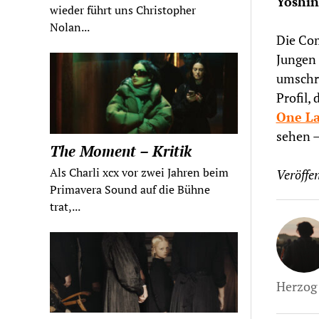
Yoshin
wieder führt uns Christopher
Nolan...
Die Com
Jungen 
umschri
Profil,
One La
sehen –
The Moment – Kritik
Als Charli xcx vor zwei Jahren beim
Veröffen
Primavera Sound auf die Bühne
trat,...
Herzog 