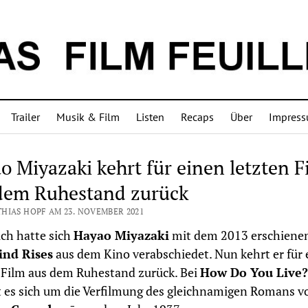
Trailer
Musik & Film
Listen
Recaps
Über
Impres
o Miyazaki kehrt für einen letzten F
dem Ruhestand zurück
HIAS HOPF AM 23. NOVEMBER 2021
ich hatte sich
Hayao Miyazaki
mit dem 2013 erschiene
nd Rises
aus dem Kino verabschiedet. Nun kehrt er für 
 Film aus dem Ruhestand zurück. Bei
How Do You Live?
 es sich um die Verfilmung des gleichnamigen Romans v