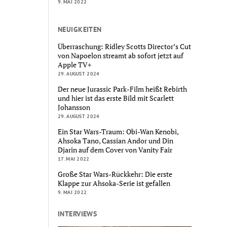
9. MAI 2022
NEUIGKEITEN
Überraschung: Ridley Scotts Director’s Cut
von Napoelon streamt ab sofort jetzt auf
Apple TV+
29. AUGUST 2024
Der neue Jurassic Park-Film heißt Rebirth
und hier ist das erste Bild mit Scarlett
Johansson
29. AUGUST 2024
Ein Star Wars-Traum: Obi-Wan Kenobi,
Ahsoka Tano, Cassian Andor und Din
Djarin auf dem Cover von Vanity Fair
17. MAI 2022
Große Star Wars-Rückkehr: Die erste
Klappe zur Ahsoka-Serie ist gefallen
9. MAI 2022
INTERVIEWS