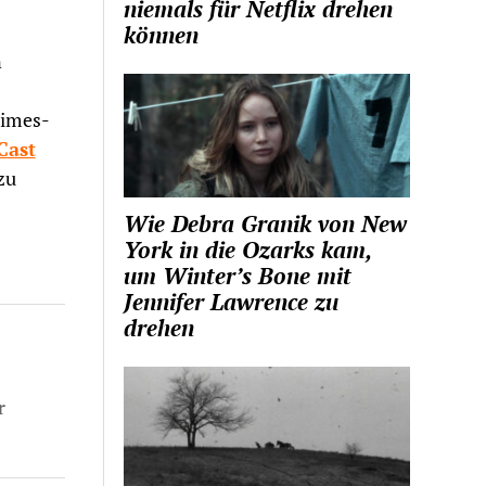
niemals für Netflix drehen
können
n
Times-
Cast
zu
Wie Debra Granik von New
York in die Ozarks kam,
um Winter’s Bone mit
Jennifer Lawrence zu
drehen
r