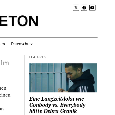
sum
Datenschutz
FEATURES
ilm
nen
einen
Eine Langzeitdoku wie
Conbody vs. Everybody
on
hätte Debra Granik