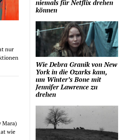
niemals für Netflix drehen
können
ht nur
ktionen
Wie Debra Granik von New
York in die Ozarks kam,
um Winter’s Bone mit
Jennifer Lawrence zu
drehen
y Mara)
at wie