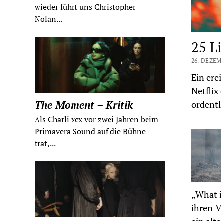
wieder führt uns Christopher
Nolan...
25 L
26. DEZEM
Ein ere
Netflix
The Moment – Kritik
ordentl
Als Charli xcx vor zwei Jahren beim
Primavera Sound auf die Bühne
trat,...
„What i
ihren M