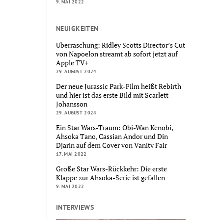
9. MAI 2022
NEUIGKEITEN
Überraschung: Ridley Scotts Director’s Cut
von Napoelon streamt ab sofort jetzt auf
Apple TV+
29. AUGUST 2024
Der neue Jurassic Park-Film heißt Rebirth
und hier ist das erste Bild mit Scarlett
Johansson
29. AUGUST 2024
Ein Star Wars-Traum: Obi-Wan Kenobi,
Ahsoka Tano, Cassian Andor und Din
Djarin auf dem Cover von Vanity Fair
17. MAI 2022
Große Star Wars-Rückkehr: Die erste
Klappe zur Ahsoka-Serie ist gefallen
9. MAI 2022
INTERVIEWS