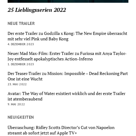
25 Lieblingsserien 2022
NEUE TRAILER
Der erste Trailer zu Godzilla x Kong: The New Empire überrascht
mit sehr viel Pink und Baby Kong
4. DEZEMBER 2023
Neuer Mad Max-Film: Erster Trailer zu Furiosa mit Anya Taylor-
Joy entfesselt apokalyptisches Action-Inferno
1. DEZEMBER 2023
Der Teaser-Trailer zu Mission: Impossible – Dead Reckoning Part
One ist eine Wucht
23. MAI 2022
Avatar: The Way of Water existiert wirklich und der erste Trailer
ist atemberaubend
9. MAI 2022
NEUIGKEITEN
Überraschung: Ridley Scotts Director’s Cut von Napoelon
streamt ab sofort jetzt auf Apple TV+