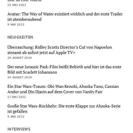
23. MAI 2022
Avatar: The Way of Water existiert wirklich und der erste Trailer
ist atemberaubend
9. MAI 2022
NEUIGKEITEN
Überraschung: Ridley Scotts Director’s Cut von Napoelon
streamt ab sofort jetzt auf Apple TV+
29. AUGUST 2024
Der neue Jurassic Park-Film heißt Rebirth und hier ist das erste
Bild mit Scarlett Johansson
29. AUGUST 2024
Ein Star Wars-Traum: Obi-Wan Kenobi, Ahsoka Tano, Cassian
Andor und Din Djarin auf dem Cover von Vanity Fair
17. MAI 2022
Große Star Wars-Rückkehr: Die erste Klappe zur Ahsoka-Serie
ist gefallen
9. MAI 2022
INTERVIEWS