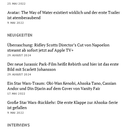
23. MAI 2022
Avatar: The Way of Water existiert wirklich und der erste Trailer
ist atemberaubend
9. MAI 2022
NEUIGKEITEN
Überraschung: Ridley Scotts Director’s Cut von Napoelon
streamt ab sofort jetzt auf Apple TV+
29. AUGUST 2024
Der neue Jurassic Park-Film heißt Rebirth und hier ist das erste
Bild mit Scarlett Johansson
29. AUGUST 2024
Ein Star Wars-Traum: Obi-Wan Kenobi, Ahsoka Tano, Cassian
Andor und Din Djarin auf dem Cover von Vanity Fair
17. MAI 2022
Große Star Wars-Rückkehr: Die erste Klappe zur Ahsoka-Serie
ist gefallen
9. MAI 2022
INTERVIEWS