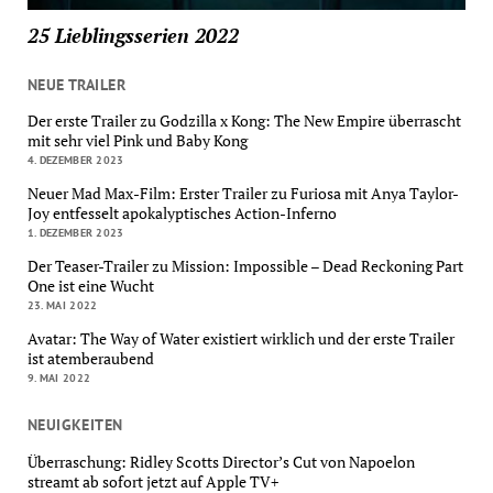
25 Lieblingsserien 2022
NEUE TRAILER
Der erste Trailer zu Godzilla x Kong: The New Empire überrascht
mit sehr viel Pink und Baby Kong
4. DEZEMBER 2023
Neuer Mad Max-Film: Erster Trailer zu Furiosa mit Anya Taylor-
Joy entfesselt apokalyptisches Action-Inferno
1. DEZEMBER 2023
Der Teaser-Trailer zu Mission: Impossible – Dead Reckoning Part
One ist eine Wucht
23. MAI 2022
Avatar: The Way of Water existiert wirklich und der erste Trailer
ist atemberaubend
9. MAI 2022
NEUIGKEITEN
Überraschung: Ridley Scotts Director’s Cut von Napoelon
streamt ab sofort jetzt auf Apple TV+