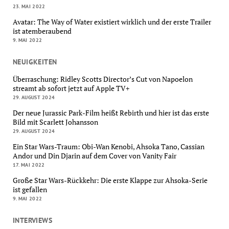
23. MAI 2022
Avatar: The Way of Water existiert wirklich und der erste Trailer
ist atemberaubend
9. MAI 2022
NEUIGKEITEN
Überraschung: Ridley Scotts Director’s Cut von Napoelon
streamt ab sofort jetzt auf Apple TV+
29. AUGUST 2024
Der neue Jurassic Park-Film heißt Rebirth und hier ist das erste
Bild mit Scarlett Johansson
29. AUGUST 2024
Ein Star Wars-Traum: Obi-Wan Kenobi, Ahsoka Tano, Cassian
Andor und Din Djarin auf dem Cover von Vanity Fair
17. MAI 2022
Große Star Wars-Rückkehr: Die erste Klappe zur Ahsoka-Serie
ist gefallen
9. MAI 2022
INTERVIEWS