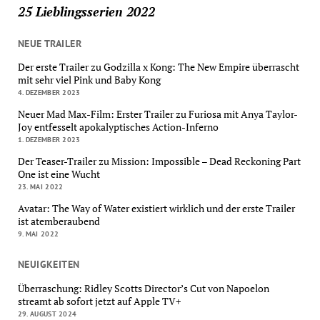
25 Lieblingsserien 2022
NEUE TRAILER
Der erste Trailer zu Godzilla x Kong: The New Empire überrascht
mit sehr viel Pink und Baby Kong
4. DEZEMBER 2023
Neuer Mad Max-Film: Erster Trailer zu Furiosa mit Anya Taylor-
Joy entfesselt apokalyptisches Action-Inferno
1. DEZEMBER 2023
Der Teaser-Trailer zu Mission: Impossible – Dead Reckoning Part
One ist eine Wucht
23. MAI 2022
Avatar: The Way of Water existiert wirklich und der erste Trailer
ist atemberaubend
9. MAI 2022
NEUIGKEITEN
Überraschung: Ridley Scotts Director’s Cut von Napoelon
streamt ab sofort jetzt auf Apple TV+
29. AUGUST 2024