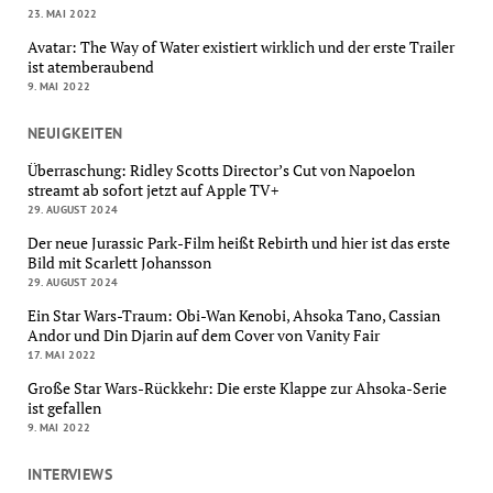
23. MAI 2022
Avatar: The Way of Water existiert wirklich und der erste Trailer
ist atemberaubend
9. MAI 2022
NEUIGKEITEN
Überraschung: Ridley Scotts Director’s Cut von Napoelon
streamt ab sofort jetzt auf Apple TV+
29. AUGUST 2024
Der neue Jurassic Park-Film heißt Rebirth und hier ist das erste
Bild mit Scarlett Johansson
29. AUGUST 2024
Ein Star Wars-Traum: Obi-Wan Kenobi, Ahsoka Tano, Cassian
Andor und Din Djarin auf dem Cover von Vanity Fair
17. MAI 2022
Große Star Wars-Rückkehr: Die erste Klappe zur Ahsoka-Serie
ist gefallen
9. MAI 2022
INTERVIEWS