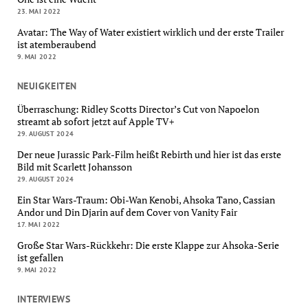
23. MAI 2022
Avatar: The Way of Water existiert wirklich und der erste Trailer
ist atemberaubend
9. MAI 2022
NEUIGKEITEN
Überraschung: Ridley Scotts Director’s Cut von Napoelon
streamt ab sofort jetzt auf Apple TV+
29. AUGUST 2024
Der neue Jurassic Park-Film heißt Rebirth und hier ist das erste
Bild mit Scarlett Johansson
29. AUGUST 2024
Ein Star Wars-Traum: Obi-Wan Kenobi, Ahsoka Tano, Cassian
Andor und Din Djarin auf dem Cover von Vanity Fair
17. MAI 2022
Große Star Wars-Rückkehr: Die erste Klappe zur Ahsoka-Serie
ist gefallen
9. MAI 2022
INTERVIEWS