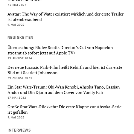
23. MAI 2022
Avatar: The Way of Water existiert wirklich und der erste Trailer
ist atemberaubend
9. MAI 2022
NEUIGKEITEN
Überraschung: Ridley Scotts Director’s Cut von Napoelon
streamt ab sofort jetzt auf Apple TV+
29. AUGUST 2024
Der neue Jurassic Park-Film heißt Rebirth und hier ist das erste
Bild mit Scarlett Johansson
29. AUGUST 2024
Ein Star Wars-Traum: Obi-Wan Kenobi, Ahsoka Tano, Cassian
Andor und Din Djarin auf dem Cover von Vanity Fair
17. MAI 2022
Große Star Wars-Rückkehr: Die erste Klappe zur Ahsoka-Serie
ist gefallen
9. MAI 2022
INTERVIEWS