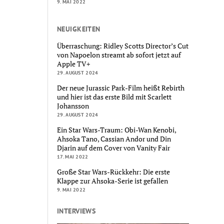
9. MAI 2022
NEUIGKEITEN
Überraschung: Ridley Scotts Director’s Cut
von Napoelon streamt ab sofort jetzt auf
Apple TV+
29. AUGUST 2024
Der neue Jurassic Park-Film heißt Rebirth
und hier ist das erste Bild mit Scarlett
Johansson
29. AUGUST 2024
Ein Star Wars-Traum: Obi-Wan Kenobi,
Ahsoka Tano, Cassian Andor und Din
Djarin auf dem Cover von Vanity Fair
17. MAI 2022
Große Star Wars-Rückkehr: Die erste
Klappe zur Ahsoka-Serie ist gefallen
9. MAI 2022
INTERVIEWS