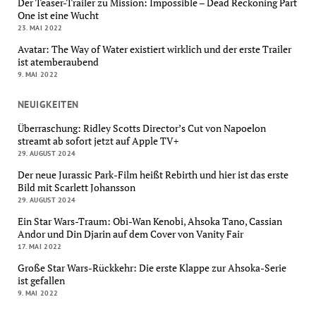
Der Teaser-Trailer zu Mission: Impossible – Dead Reckoning Part
One ist eine Wucht
23. MAI 2022
Avatar: The Way of Water existiert wirklich und der erste Trailer
ist atemberaubend
9. MAI 2022
NEUIGKEITEN
Überraschung: Ridley Scotts Director’s Cut von Napoelon
streamt ab sofort jetzt auf Apple TV+
29. AUGUST 2024
Der neue Jurassic Park-Film heißt Rebirth und hier ist das erste
Bild mit Scarlett Johansson
29. AUGUST 2024
Ein Star Wars-Traum: Obi-Wan Kenobi, Ahsoka Tano, Cassian
Andor und Din Djarin auf dem Cover von Vanity Fair
17. MAI 2022
Große Star Wars-Rückkehr: Die erste Klappe zur Ahsoka-Serie
ist gefallen
9. MAI 2022