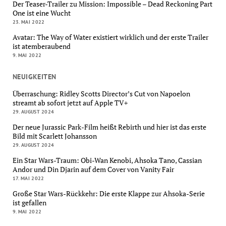
Der Teaser-Trailer zu Mission: Impossible – Dead Reckoning Part
One ist eine Wucht
23. MAI 2022
Avatar: The Way of Water existiert wirklich und der erste Trailer
ist atemberaubend
9. MAI 2022
NEUIGKEITEN
Überraschung: Ridley Scotts Director’s Cut von Napoelon
streamt ab sofort jetzt auf Apple TV+
29. AUGUST 2024
Der neue Jurassic Park-Film heißt Rebirth und hier ist das erste
Bild mit Scarlett Johansson
29. AUGUST 2024
Ein Star Wars-Traum: Obi-Wan Kenobi, Ahsoka Tano, Cassian
Andor und Din Djarin auf dem Cover von Vanity Fair
17. MAI 2022
Große Star Wars-Rückkehr: Die erste Klappe zur Ahsoka-Serie
ist gefallen
9. MAI 2022